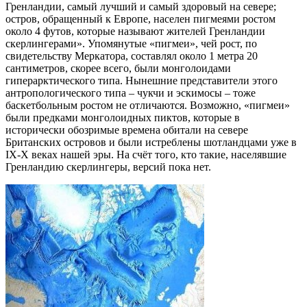
Гренландии, самый лучший и самый здоровый на севере;
остров, обращенный к Европе, населен пигмеями ростом
около 4 футов, которые называют жителей Гренландии
скерлингерами». Упомянутые «пигмеи», чей рост, по
свидетельству Меркатора, составлял около 1 метра 20
сантиметров, скорее всего, были монголоидами
гиперарктического типа. Нынешние представители этого
антропологического типа – чукчи и эскимосы – тоже
баскетбольным ростом не отличаются. Возможно, «пигмеи»
были предками монголоидных пиктов, которые в
исторически обозримые времена обитали на севере
Британских островов и были истреблены шотландцами уже в
IX-X веках нашей эры. На счёт того, кто такие, населявшие
Гренландию скерлингеры, версий пока нет.