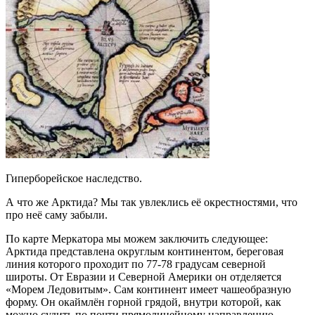
Гиперборейское наследство.
А что же Арктида? Мы так увлеклись её окрестностями, что
про неё саму забыли.
По карте Меркатора мы можем заключить следующее:
Арктида представлена округлым континентом, береговая
линия которого проходит по 77-78 градусам северной
широты. От Евразии и Северной Америки он отделяется
«Морем Ледовитым». Сам континент имеет чашеобразную
форму. Он окаймлён горной грядой, внутри которой, как
можно судить по почти прямолинейному направлению