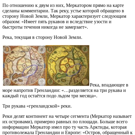
По отношению к двум из них, Меркатором прямо на карте
сделаны комментарии. Так реку, устье которой обращено в
сторону Новой Земли, Меркатор характеризует следующим
образом: «Имеет пять рукавов и вследствие узости и
быстроты течения никогда не замерзает».
Река, текущая в сторону Новой Земли.
Река, впадающее в
море напротив Гренландии: «…разделяется на три рукава и
каждый год остаётся подо льдом три месяца».
Три рукава «гренландской» реки.
Реки делят континент на четыре сегмента (Меркатор называет
их островами), примерно равных по площади. Больше всего
информации Меркатор имел про ту часть Арктиды, которая
противолежала Гренландии и Европе: «Остров, обращенный к