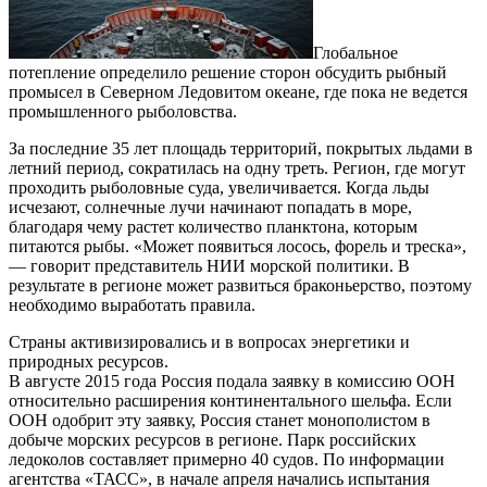
Глобальное
потепление определило решение сторон обсудить рыбный
промысел в Северном Ледовитом океане, где пока не ведется
промышленного рыболовства.
За последние 35 лет площадь территорий, покрытых льдами в
летний период, сократилась на одну треть. Регион, где могут
проходить рыболовные суда, увеличивается. Когда льды
исчезают, солнечные лучи начинают попадать в море,
благодаря чему растет количество планктона, которым
питаются рыбы. «Может появиться лосось, форель и треска»,
— говорит представитель НИИ морской политики. В
результате в регионе может развиться браконьерство, поэтому
необходимо выработать правила.
Страны активизировались и в вопросах энергетики и
природных ресурсов.
В августе 2015 года Россия подала заявку в комиссию ООН
относительно расширения континентального шельфа. Если
ООН одобрит эту заявку, Россия станет монополистом в
добыче морских ресурсов в регионе. Парк российских
ледоколов составляет примерно 40 судов. По информации
агентства «ТАСС», в начале апреля начались испытания