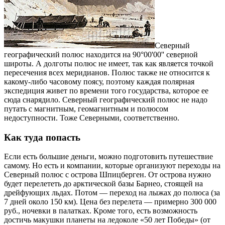
Северный
географический полюс находится на 90°00'00'' северной
широты. А долготы полюс не имеет, так как является точкой
пересечения всех меридианов. Полюс также не относится к
какому-либо часовому поясу, поэтому каждая полярная
экспедиция живет по времени того государства, которое ее
сюда снарядило. Северный географический полюс не надо
путать с магнитным, геомагнитным и полюсом
недоступности. Тоже Северными, соответственно.
Как туда попасть
Если есть большие деньги, можно подготовить путешествие
самому. Но есть и компании, которые организуют переходы на
Северный полюс с острова Шпицберген. От острова нужно
будет перелететь до арктической базы Барнео, стоящей на
дрейфующих льдах. Потом — переход на лыжах до полюса (за
7 дней около 150 км). Цена без перелета — примерно 300 000
руб., ночевки в палатках. Кроме того, есть возможность
достичь макушки планеты на ледоколе «50 лет Победы» (от