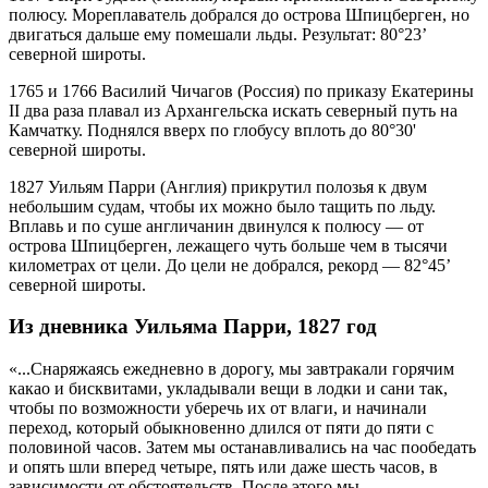
полюсу. Мореплаватель добрался до острова Шпицберген, но
двигаться дальше ему помешали льды. Результат: 80°23’
северной широты.
1765 и 1766 Василий Чичагов (Россия) по приказу Екатерины
II два раза плавал из Архангельска искать северный путь на
Камчатку. Поднялся вверх по глобусу вплоть до 80°30'
северной широты.
1827 Уильям Парри (Англия) прикрутил полозья к двум
небольшим судам, чтобы их можно было тащить по льду.
Вплавь и по суше англичанин двинулся к полюсу — от
острова Шпицберген, лежащего чуть больше чем в тысячи
километрах от цели. До цели не добрался, рекорд — 82°45’
северной широты.
Из дневника Уильяма Парри, 1827 год
«...Снаряжаясь ежедневно в дорогу, мы завтракали горячим
какао и бисквитами, укладывали вещи в лодки и сани так,
чтобы по возможности уберечь их от влаги, и начинали
переход, который обыкновенно длился от пяти до пяти с
половиной часов. Затем мы останавливались на час пообедать
и опять шли вперед четыре, пять или даже шесть часов, в
зависимости от обстоятельств. После этого мы