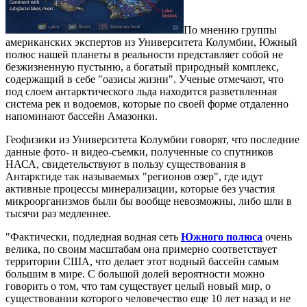
По мнению группы
американских экспертов из Университета Колумбии, Южный
полюс нашей планеты в реальности представляет собой не
безжизненную пустыню, а богатый природный комплекс,
содержащий в себе "оазисы жизни". Ученые отмечают, что
под слоем антарктического льда находится разветвленная
система рек и водоемов, которые по своей форме отдаленно
напоминают бассейн Амазонки.
Геофизики из Университета Колумбии говорят, что последние
данные фото- и видео-съемки, полученные со спутников
НАСА, свидетельствуют в пользу существования в
Антарктиде так называемых "регионов озер", где идут
активные процессы минерализации, которые без участия
микроорганизмов были бы вообще невозможны, либо шли в
тысячи раз медленнее.
"Фактически, подледная водная сеть
Южного полюса
очень
велика, по своим масштабам она примерно соответствует
территории США, что делает этот водный бассейн самым
большим в мире. С большой долей вероятности можно
говорить о том, что там существует целый новый мир, о
существовании которого человечество еще 10 лет назад и не