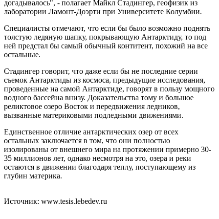
догадывалось", - полагает Майкл Стадингер, геофизик из
лаборатории Ламонт-Доэрти при Университете Колумбии.
Специалисты отмечают, что если бы было возможно поднять
толстую ледяную шапку, покрывающую Антарктиду, то под
ней предстал бы самый обычный контитент, похожий на все
остальные.
Стадингер говорит, что даже если бы не последние серии
съемок Антарктиды из космоса, предыдущие исследования,
проведенные на самой Антарктиде, говорят в пользу мощного
водного бассейна внизу. Доказательства тому и большое
реликтовое озеро Восток и передвижения ледников,
вызванные материковыми подледными движениями.
Единственное отличие антарктических озер от всех
остальных заключается в том, что они полностью
изолированы от внешнего мира на протяжении примерно 30-
35 миллионов лет, однако несмотря на это, озера и реки
остаются в движении благодаря теплу, поступающему из
глубин материка.
Источник: www.tesis.lebedev.ru