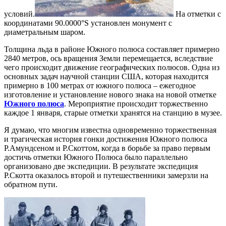
условий.
На отметки с
координатами 90.0000°S установлен монумент с
диаметральным шаром.
Толщина льда в районе Южного полюса составляет примерно
2840 метров, ось вращения Земли перемещается, вследствие
чего происходит движение географических полюсов. Одна из
основных задач научной станции США, которая находится
примерно в 100 метрах от южного полюса – ежегодное
изготовление и установление нового знака на новой отметке
Южного полюса
. Мероприятие происходит торжественно
каждое 1 января, старые отметки хранятся на станцию в музее.
Я думаю, что многим известна одновременно торжественная
и трагическая история гонки достижения Южного полюса
Р.Амундсеном и Р.Скоттом, когда в борьбе за право первым
достичь отметки Южного Полюса было параллельно
организовано две экспедиции. В результате экспедиция
Р.Скотта оказалось второй и путешественники замерзли на
обратном пути.