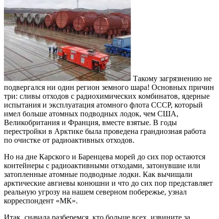
Такому загрязнению не
подвергался ни один регион земного шара! Основных причин
три: сливы отходов с радиохимических комбинатов, ядерные
испытания и эксплуатация атомного флота СССР, который
имел больше атомных подводных лодок, чем США,
Великобритания и Франция, вместе взятые. В годы
перестройки в Арктике была проведена грандиозная работа
по очистке от радиоактивных отходов.
Но на дне Карского и Баренцева морей до сих пор остаются
контейнеры с радиоактивными отходами, затонувшие или
затопленные атомные подводные лодки. Как вычищали
арктические авгиевы конюшни и что до сих пор представляет
реальную угрозу на нашем северном побережье, узнал
корреспондент «МК».
Итак, сначала разберемся, кто больше всех, извините за