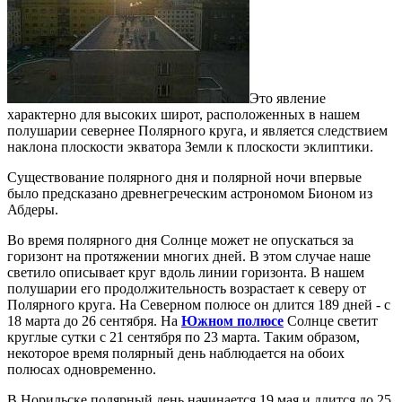
Это явление
характерно для высоких широт, расположенных в нашем
полушарии севернее Полярного круга, и является следствием
наклона плоскости экватора Земли к плоскости эклиптики.
Существование полярного дня и полярной ночи впервые
было предсказано древнегреческим астрономом Бионом из
Абдеры.
Во время полярного дня Солнце может не опускаться за
горизонт на протяжении многих дней. В этом случае наше
светило описывает круг вдоль линии горизонта. В нашем
полушарии его продолжительность возрастает к северу от
Полярного круга. На Северном полюсе он длится 189 дней - с
18 марта до 26 сентября. На
Южном полюсе
Солнце светит
круглые сутки с 21 сентября по 23 марта. Таким образом,
некоторое время полярный день наблюдается на обоих
полюсах одновременно.
В Норильске полярный день начинается 19 мая и длится до 25