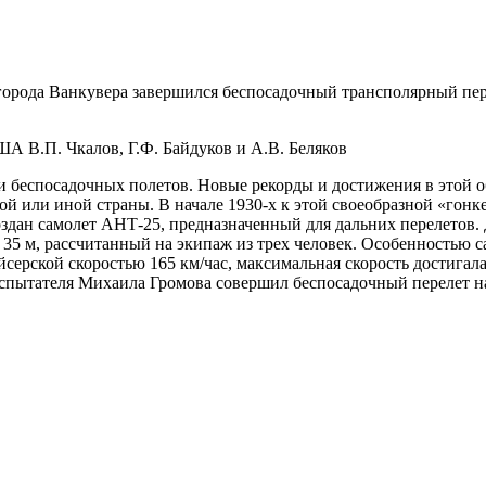
города Ванкувера завершился беспосадочный трансполярный пер
А В.П. Чкалов, Г.Ф. Байдуков и А.В. Беляков
ти беспосадочных полетов. Новые рекорды и достижения в этой 
й или иной страны. В начале 1930-х к этой своеобразной «гон
здан самолет АНТ-25, предназначенный для дальних перелетов. 
 35 м, рассчитанный на экипаж из трех человек. Особенностью 
серской скоростью 165 км/час, максимальная скорость достигал
-испытателя Михаила Громова совершил беспосадочный перелет н