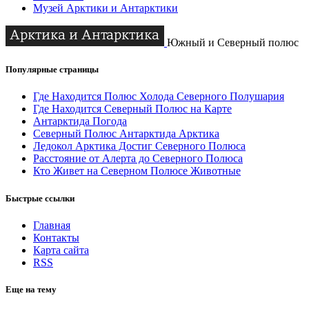
Музей Арктики и Антарктики
Южный и Северный полюс
Популярные страницы
Где Находится Полюс Холода Северного Полушария
Где Находится Северный Полюс на Карте
Антарктида Погода
Северный Полюс Антарктида Арктика
Ледокол Арктика Достиг Северного Полюса
Расстояние от Алерта до Северного Полюса
Кто Живет на Северном Полюсе Животные
Быстрые ссылки
Главная
Контакты
Карта сайта
RSS
Еще на тему