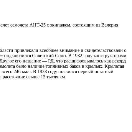
елет самолета АНТ-25 с экипажем, состоящим из Валерия
области привлекали всеобщее внимание и свидетельствовали о
ке» подключился Советский Союз. В 1932 году конструкторами
Другое его название — РД, что расшифровывалось как рекорд
самолета было наличие топливных баков в крыльях. Крылатая
а всего 246 км/ч. В 1933 году появился первый опытный
а расстояние свыше 12 тысяч км.